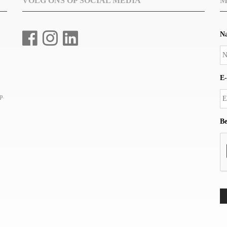
VOLG ONS OP SOCIAL MEDIA
M
N
E-
up
.
Be