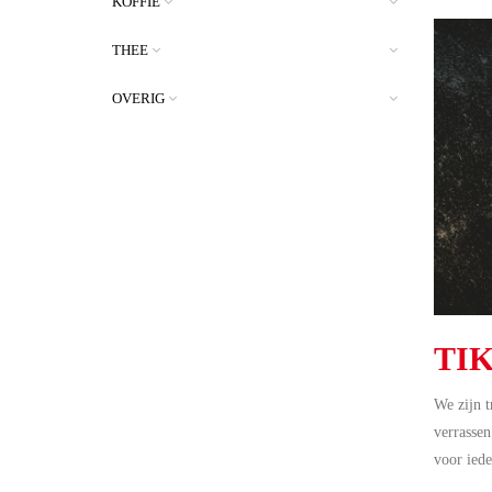
KOFFIE
THEE
OVERIG
TI
We zijn t
verrassen
voor iede