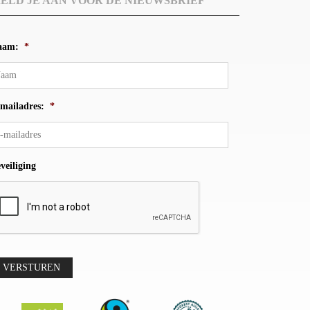
ELD JE AAN VOOR DE NIEUWSBRIEF
aam:
*
mailadres:
*
veiliging