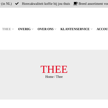
0 (in NL)
Horecakwaliteit koffie bij jou thuis
Breed assortiment voo
THEE
OVERIG
OVER ONS
KLANTENSERVICE
ACCOU
THEE
Home
/
Thee