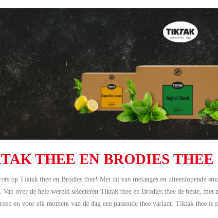
KTAK THEE EN BRODIES THEE
rots op Tiktak thee en Brodies thee! Met tal van melanges en uiteenlopende sma
. Van over de hele wereld selecteren Tiktak thee en Brodies thee de beste, met 
reen en voor elk moment van de dag een passende thee variant. Tiktak thee is p