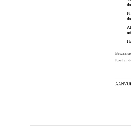
th
Pl
th
Af
mi
Ha
Bewaarad
Koel en d
AANVUL