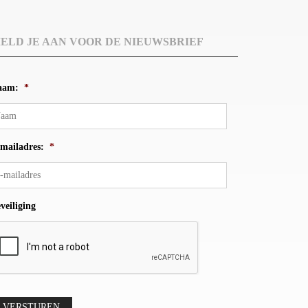
ELD JE AAN VOOR DE NIEUWSBRIEF
aam:
*
mailadres:
*
veiliging