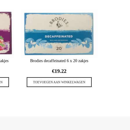
Tik
TOEVOE
akjes
Brodies decaffeinated 6 x 20 zakjes
€
19.22
EN
TOEVOEGEN AAN WINKELWAGEN