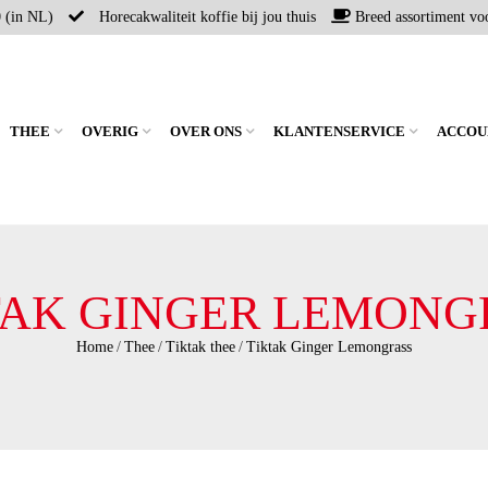
0 (in NL)
Horecakwaliteit koffie bij jou thuis
Breed assortiment voo
THEE
OVERIG
OVER ONS
KLANTENSERVICE
ACCOU
TAK GINGER LEMONG
Home
/
Thee
/
Tiktak thee
/
Tiktak Ginger Lemongrass