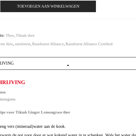
TOEVOEGEN AAN WINKELWAGEN
ss
eën:
Thee
,
Tiktak thee
ene thee
,
rainforest
,
Rainforest Alliance
,
Rainforest Alliance Certified
IJVING
HRIJVING
nten
emongrass
tips voor Tiktak Ginger Lemongrass thee
eng vers (mineraal)water aan de kook.
rwarm de pot voor door er wat kokend water in te schenken. Wals het water do