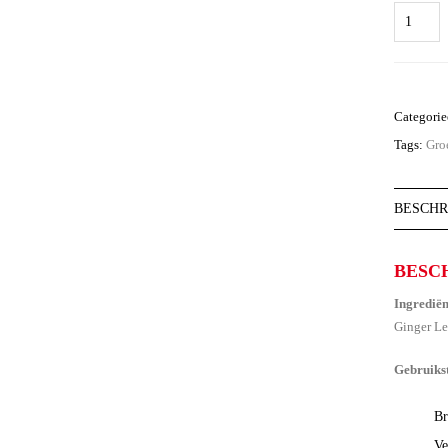
Tiktak
Ginger
Lemongra
aantal
Categori
Tags:
Gro
BESCHR
BESC
Ingredië
Ginger L
Gebruiks
Br
Ve