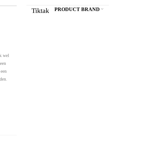
Tiktak
PRODUCT BRAND
ok wel
 een
 een
rden.