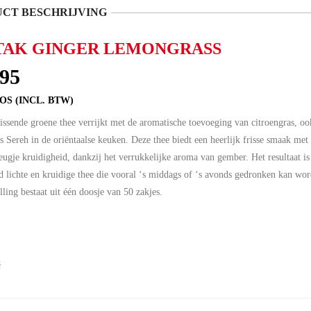
CT BESCHRIJVING
TAK GINGER LEMONGRASS
.95
OS (INCL. BTW)
issende groene thee verrijkt met de aromatische toevoeging van citroengras, o
s Sereh in de oriëntaalse keuken. Deze thee biedt een heerlijk frisse smaak met
leugje kruidigheid, dankzij het verrukkelijke aroma van gember. Het resultaat is
d lichte en kruidige thee die vooral ‘s middags of ‘s avonds gedronken kan wo
lling bestaat uit één doosje van 50 zakjes.