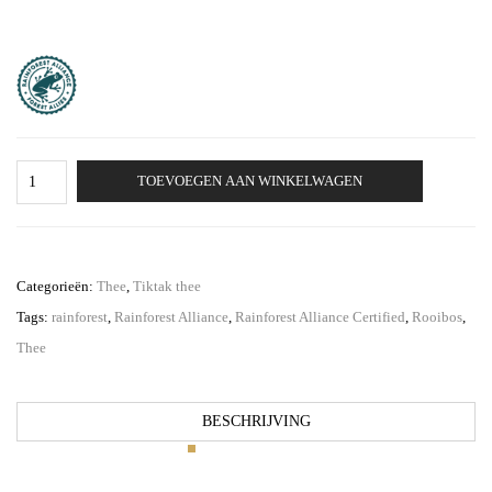
Tiktak
TOEVOEGEN AAN WINKELWAGEN
Rooibos
aantal
Categorieën:
Thee
,
Tiktak thee
Tags:
rainforest
,
Rainforest Alliance
,
Rainforest Alliance Certified
,
Rooibos
,
Thee
BESCHRIJVING