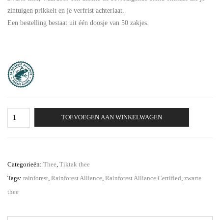
zintuigen prikkelt en je verfrist achterlaat.
Een bestelling bestaat uit één doosje van 50 zakjes.
Tiktak
TOEVOEGEN AAN WINKELWAGEN
Forest
Fruit
aantal
Categorieën:
Thee
,
Tiktak thee
Tags:
rainforest
,
Rainforest Alliance
,
Rainforest Alliance Certified
,
zwarte
thee