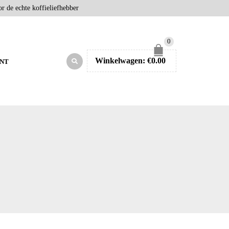
r de echte koffieliefhebber
0
Winkelwagen:
€
0.00
NT