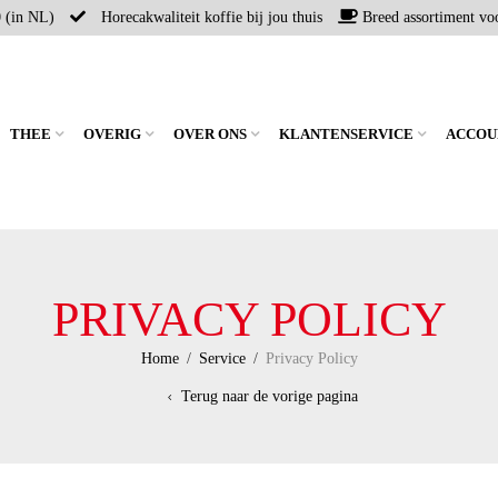
0 (in NL)
Horecakwaliteit koffie bij jou thuis
Breed assortiment voo
THEE
OVERIG
OVER ONS
KLANTENSERVICE
ACCOU
PRIVACY POLICY
Home
/
Service
/
Privacy Policy
Terug naar de vorige pagina