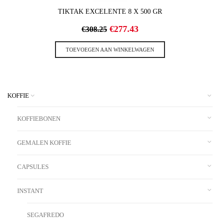
TIKTAK EXCELENTE 8 X 500 GR
Oorspronkelijke
Huidige
€
277.43
€
308.25
prijs
prijs
was:
is:
TOEVOEGEN AAN WINKELWAGEN
€308.25.
€277.43.
KOFFIE
KOFFIEBONEN
GEMALEN KOFFIE
CAPSULES
INSTANT
SEGAFREDO