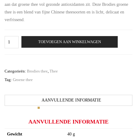
aan dat groene thee vol gezonde antioxidanten zit. Deze Brodies groene
thee is een blend van fijne Chinese theesoorten en is licht, delicaat en
verfrissend.
Brodies
TOEVOEGEN AAN WINKELWAGEN
Green
Tea
6
x
20
Categorieën:
Brodies thee
,
Thee
zakjes
Tag:
Groene thee
aantal
AANVULLENDE INFORMATIE
AANVULLENDE INFORMATIE
Gewicht
40 g