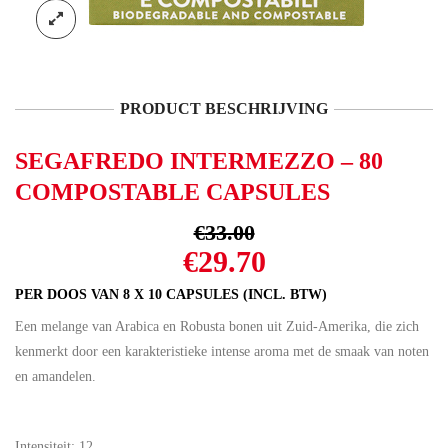
PRODUCT BESCHRIJVING
SEGAFREDO INTERMEZZO – 80
COMPOSTABLE CAPSULES
€
33.00
Oorspronkelijke
Huidige
€
29.70
prijs
prijs
PER DOOS VAN 8 X 10 CAPSULES (INCL. BTW)
was:
is:
Een melange van Arabica en Robusta bonen uit Zuid-Amerika, die zich
€33.00.
€29.70.
kenmerkt door een karakteristieke intense aroma met de smaak van noten
en amandelen.
Intensiteit: 12