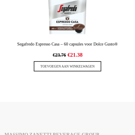
Segafredo Espresso Casa – 60 capsules voor Dolce Gusto®
Oorspronkelijke
Huidige
€
21.38
€
23.76
prijs
prijs
was:
is:
TOEVOEGEN AAN WINKELWAGEN
€23.76.
€21.38.
MASSIMO ZANETTI BEVERAGE GROUP