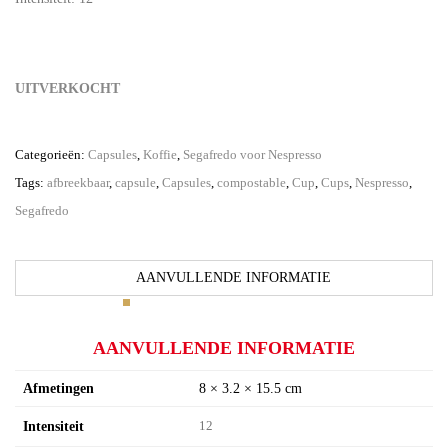
UITVERKOCHT
Categorieën:
Capsules
,
Koffie
,
Segafredo voor Nespresso
Tags:
afbreekbaar
,
capsule
,
Capsules
,
compostable
,
Cup
,
Cups
,
Nespresso
,
Segafredo
AANVULLENDE INFORMATIE
AANVULLENDE INFORMATIE
Afmetingen
8 × 3.2 × 15.5 cm
Intensiteit
12