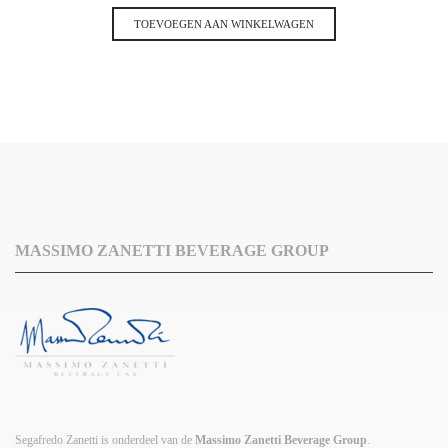
prijs
prijs
was:
is:
TOEVOEGEN AAN WINKELWAGEN
€42.70.
€38.43.
MASSIMO ZANETTI BEVERAGE GROUP
Segafredo Zanetti is onderdeel van de
Massimo Zanetti Beverage Group
.