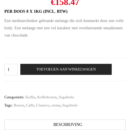
Oorspronkelijke
Huidige
€
158.47
prijs
prijs
PER DOOS 8 X 1KG (INCL. BTW)
was:
is:
Een medium/donker gebrande melange die zich kenmerkt door een volle
€176.08.
€158.47.
body. Een melange met een vol karakter met overheersende smaaktonen
van chocolade.
Segafredo
TOEVOEGEN AAN WINKELWAGEN
Caffè
Crema
Classico
8
x
Categorieën:
Koffie
,
Koffiebonen
,
Segafredo
1
Tags:
Bonen
,
Caffe
,
Classico
,
crema
,
Segafredo
kg
aantal
BESCHRIJVING