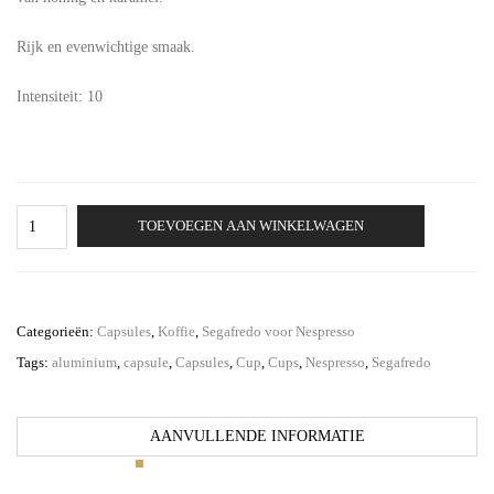
Rijk en evenwichtige smaak.
Intensiteit: 10
Segafredo
TOEVOEGEN AAN WINKELWAGEN
Classico
-
100
aluminium
capsules
Categorieën:
Capsules
,
Koffie
,
Segafredo voor Nespresso
aantal
Tags:
aluminium
,
capsule
,
Capsules
,
Cup
,
Cups
,
Nespresso
,
Segafredo
AANVULLENDE INFORMATIE