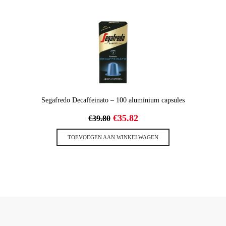
Segafredo Decaffeinato – 100 aluminium capsules
Oorspronkelijke
Huidige
€
35.82
€
39.80
prijs
prijs
was:
is:
TOEVOEGEN AAN WINKELWAGEN
€39.80.
€35.82.