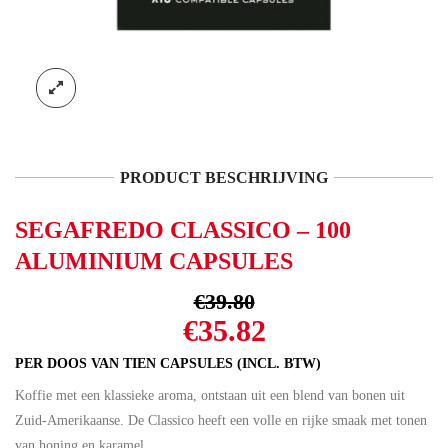
PRODUCT BESCHRIJVING
SEGAFREDO CLASSICO – 100
ALUMINIUM CAPSULES
€
39.80
Oorspronkelijke
Huidige
€
35.82
prijs
prijs
PER DOOS VAN TIEN CAPSULES (INCL. BTW)
was:
is:
Koffie met een klassieke aroma, ontstaan uit een blend van bonen uit
€39.80.
€35.82.
Zuid-Amerikaanse. De Classico heeft een volle en rijke smaak met tonen
van honing en karamel.