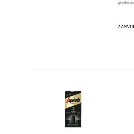
geselecte
AANVUL