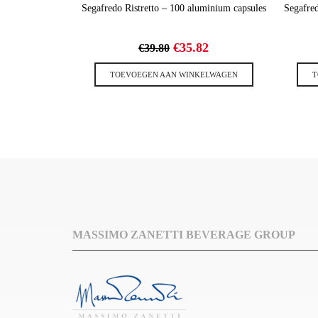
Segafredo Ristretto – 100 aluminium capsules
Segafre
Oorspronkelijke
Huidige
€
35.82
€
39.80
prijs
prijs
was:
is:
TOEVOEGEN AAN WINKELWAGEN
T
€39.80.
€35.82.
MASSIMO ZANETTI BEVERAGE GROUP