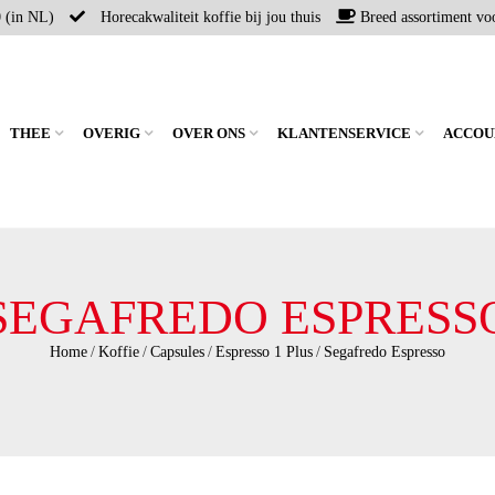
0 (in NL)
Horecakwaliteit koffie bij jou thuis
Breed assortiment voo
THEE
OVERIG
OVER ONS
KLANTENSERVICE
ACCOU
SEGAFREDO ESPRESS
Home
/
Koffie
/
Capsules
/
Espresso 1 Plus
/
Segafredo Espresso