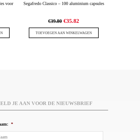
les voor
Segafredo Classico – 100 aluminium capsules
elijke
dige
Oorspronkelijke
Huidige
€
35.82
€
39.80
s
prijs
prijs
was:
is:
EN
TOEVOEGEN AAN WINKELWAGEN
38.
€39.80.
€35.82.
ELD JE AAN VOOR DE NIEUWSBRIEF
aam:
*