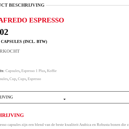
CT BESCHRIJVING
AFREDO ESPRESSO
.02
0 CAPSULES (INCL. BTW)
ERKOCHT
eën:
Capsules
,
Espresso 1 Plus
,
Koffie
sules
,
Cup
,
Cups
,
Espresso
IJVING
HRIJVING
esso capsules zijn een blend van de beste kwaliteit Arabica en Robusta bonen die z