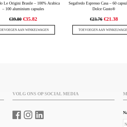
do Le Origini Brasile – 100% Arabica
Segafredo Espresso Casa – 60 capsu
– 100 aluminium capsules
Dolce Gusto®
Oorspronkelijke
Huidige
Oorspronk
Hui
€
35.82
€
21.38
€
39.80
€
23.76
prijs
prijs
prijs
prij
was:
is:
was:
is:
OEVOEGEN AAN WINKELWAGEN
TOEVOEGEN AAN WINKELWAG
€39.80.
€35.82.
€23.76.
€21.
VOLG ONS OP SOCIAL MEDIA
M
N