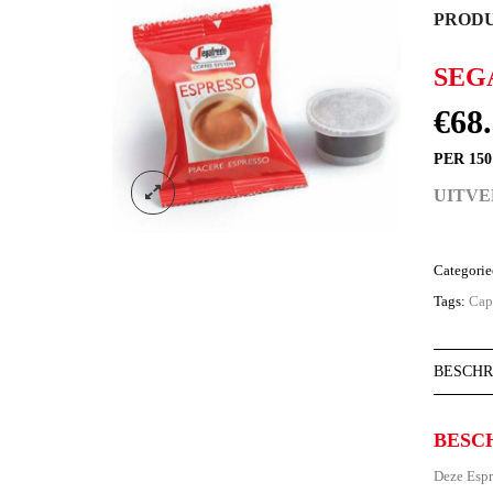
PRODU
SEG
€
68
PER 15
UITV
Categori
Tags:
Cap
BESCHR
BESC
Deze Espr