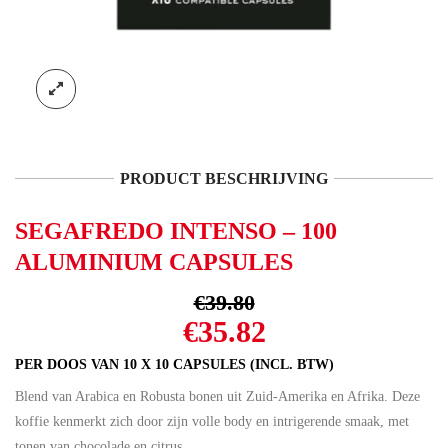
PRODUCT BESCHRIJVING
SEGAFREDO INTENSO – 100
ALUMINIUM CAPSULES
€
39.80
Oorspronkelijke
Huidige
€
35.82
prijs
prijs
PER DOOS VAN 10 X 10 CAPSULES (INCL. BTW)
was:
is:
Blend van Arabica en Robusta bonen uit Zuid-Amerika en Afrika. Deze
€39.80.
€35.82.
koffie kenmerkt zich door zijn volle body en intrigerende smaak, met
tonen van chocolade en citrus.