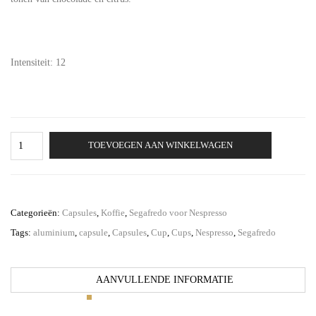
Intensiteit: 12
Segafredo
TOEVOEGEN AAN WINKELWAGEN
Intenso
-
100
aluminium
capsules
Categorieën:
Capsules
,
Koffie
,
Segafredo voor Nespresso
aantal
Tags:
aluminium
,
capsule
,
Capsules
,
Cup
,
Cups
,
Nespresso
,
Segafredo
AANVULLENDE INFORMATIE