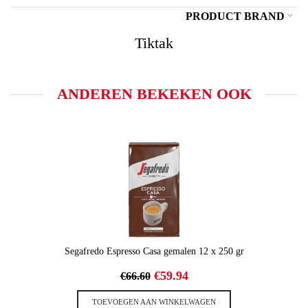
PRODUCT BRAND
Tiktak
ANDEREN BEKEKEN OOK
Segafredo Espresso Casa gemalen 12 x 250 gr
Oorspronkelijke
Huidige
€
59.94
€
66.60
prijs
prijs
was:
is:
TOEVOEGEN AAN WINKELWAGEN