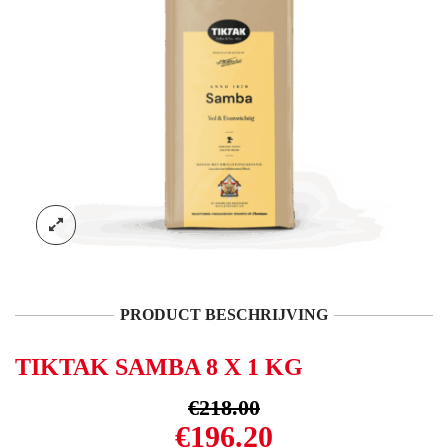
PRODUCT BESCHRIJVING
TIKTAK SAMBA 8 X 1 KG
€
218.00
Oorspronkelijke
Huidige
€
196.20