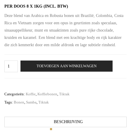
prijs
prijs
PER DOOS 8 X 1KG (INCL. BTW)
was:
is:
Deze blend van Arabica en Robusta bonen uit Brazilië, Colombia, Costa
€218.00.
€196.20.
Rica en Vietnam zorgen voor een opus in geurtinten zoals speculaas,
sinaasappellikeur, munt en smaaktinten zoals pure rijke chocolade,
kruiden en karamel. Een blend met een krachtige body en rijk karakter
die zich kenmerkt door een milde afdronk en lage subtiele rinsheid.
Tiktak
TOEVOEGEN AAN WINKELWAGEN
Samba
8
x
1
kg
Categorieën:
Koffie
,
Koffiebonen
,
Tiktak
aantal
Tags:
Bonen
,
Samba
,
Tiktak
BESCHRIJVING