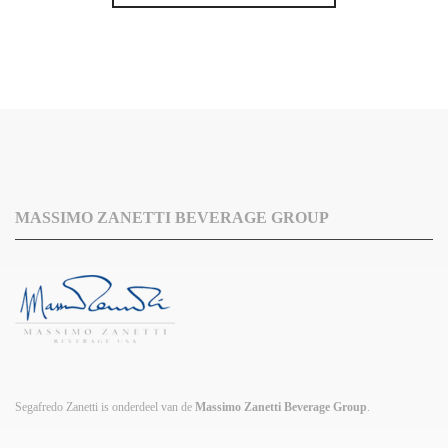
€66.60.
€59.94.
MASSIMO ZANETTI BEVERAGE GROUP
Segafredo Zanetti is onderdeel van de
Massimo Zanetti Beverage Group
.