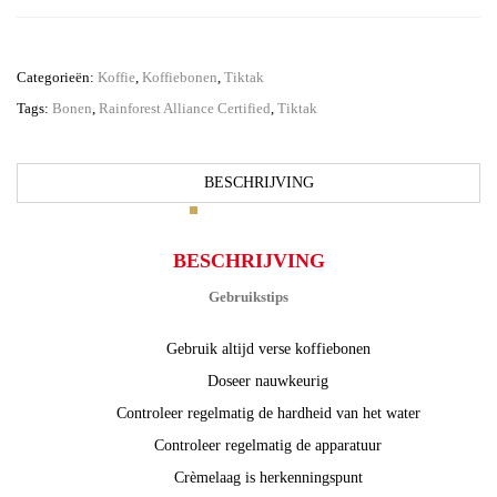
High
8
x
1
Categorieën:
Koffie
,
Koffiebonen
,
Tiktak
kg
Tags:
Bonen
,
Rainforest Alliance Certified
,
Tiktak
aantal
BESCHRIJVING
BESCHRIJVING
Gebruikstips
Gebruik altijd verse koffiebonen
Doseer nauwkeurig
Controleer regelmatig de hardheid van het water
Controleer regelmatig de apparatuur
Crèmelaag is herkenningspunt