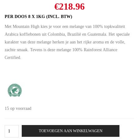
Oorspronkelijke
Huidige
€
218.96
prijs
prijs
PER DOOS 8 X 1KG (INCL. BTW)
was:
is:
Met Mountain High kies je voor een melange van 100% topkwaliteit
€243.29.
€218.96.
Arabica koffiebonen uit Colombia, Brazilië en Guatemala. Het speciale
karakter van deze melange herken je aan het rijke aroma en de volle,
zachte smaak. Tevens is deze melange 100% Rainforest Alliance
Certified.
15 op voorraad
Tiktak
TOEVOEGEN AAN WINKELWAGEN
Mountain