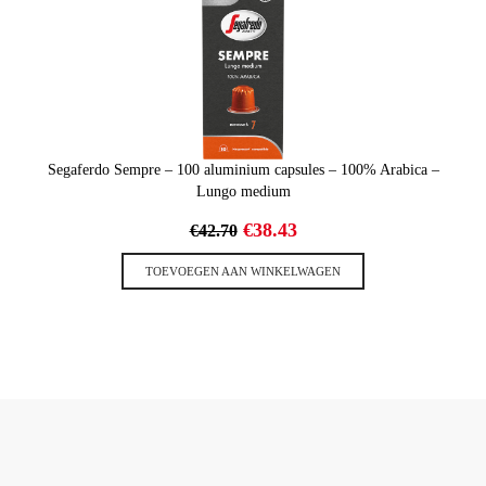
Segaferdo Sempre – 100 aluminium capsules – 100% Arabica –
Lungo medium
Oorspronkelijke
Huidige
€
38.43
€
42.70
prijs
prijs
was:
is:
TOEVOEGEN AAN WINKELWAGEN
€42.70.
€38.43.