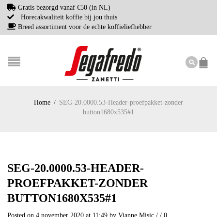
Gratis bezorgd vanaf €50 (in NL)
Horecakwaliteit koffie bij jou thuis
Breed assortiment voor de echte koffieliefhebber
Home
/
SEG-20.0000.53-Header-proefpakket-zonder
button1680x535#1
SEG-20.0000.53-HEADER-
PROEFPAKKET-ZONDER
BUTTON1680X535#1
Posted on 4 november 2020 at 11:49
by
Vianne Misic
/
/
0