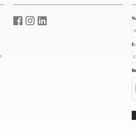
N
E-
up
.
Be