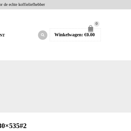
r de echte koffieliefhebber
0
Winkelwagen:
€
0.00
NT
0×535#2