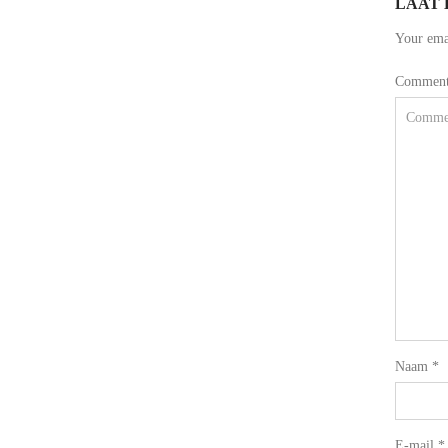
LAAT 
Your emai
Commen
Naam
*
E-mail
*