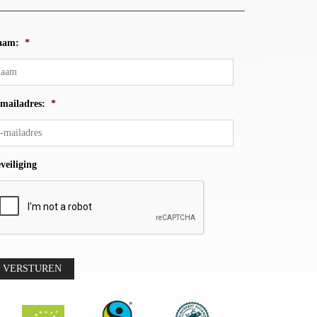
aam:
*
mailadres:
*
veiliging