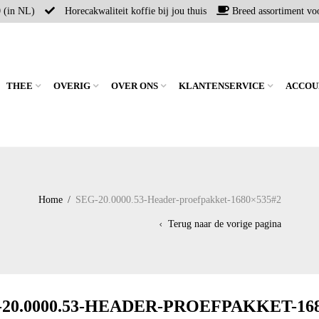
0 (in NL)
Horecakwaliteit koffie bij jou thuis
Breed assortiment voo
THEE
OVERIG
OVER ONS
KLANTENSERVICE
ACCOU
Home
/
SEG-20.0000.53-Header-proefpakket-1680×535#2
Terug naar de vorige pagina
-20.0000.53-HEADER-PROEFPAKKET-168