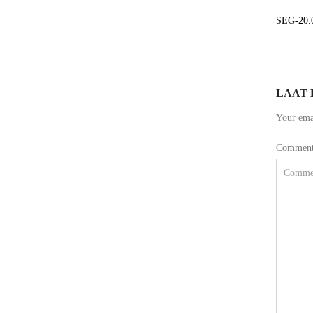
SEG-20.0
LAAT 
Your emai
Commen