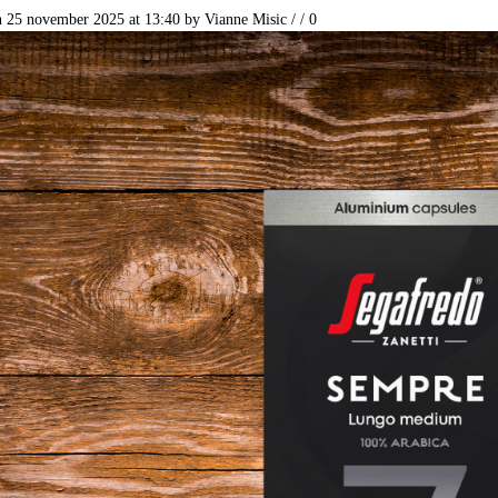
n 25 november 2025 at 13:40
by
Vianne Misic
/
/
0