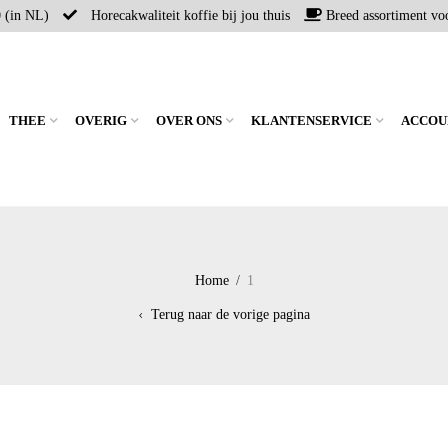
0 (in NL)
Horecakwaliteit koffie bij jou thuis
Breed assortiment voo
THEE
OVERIG
OVER ONS
KLANTENSERVICE
ACCOU
Home
/
1
Terug naar de vorige pagina