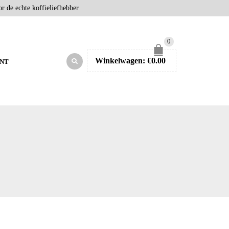
r de echte koffieliefhebber
0
Winkelwagen:
€
0.00
NT