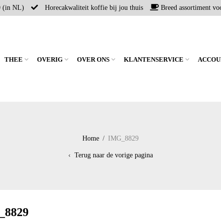
0 (in NL)
Horecakwaliteit koffie bij jou thuis
Breed assortiment voo
THEE
OVERIG
OVER ONS
KLANTENSERVICE
ACCOU
Home
/
IMG_8829
Terug naar de vorige pagina
_8829