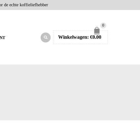
r de echte koffieliefhebber
0
Winkelwagen:
€
0.00
NT