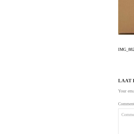
IMG_88
LAAT 
Your emai
Commen