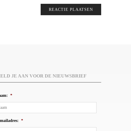
ELD JE AAN VOOR DE NIEUWSBRIEF
aam:
*
mailadres:
*