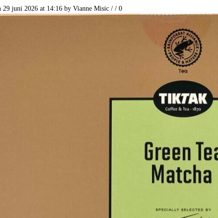
n 29 juni 2026 at 14:16
by
Vianne Misic
/
/
0