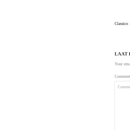
Classico
LAAT 
Your emai
Commen