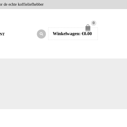
r de echte koffieliefhebber
0
Winkelwagen:
€
0.00
NT