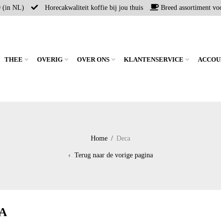
0 (in NL)
Horecakwaliteit koffie bij jou thuis
Breed assortiment voo
THEE
OVERIG
OVER ONS
KLANTENSERVICE
ACCOU
Home
/
Deca
Terug naar de vorige pagina
A