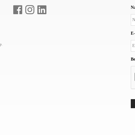
N
E-
up
.
Be