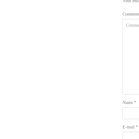
Your emai
Commen
Naam
*
E-mail
*