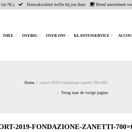
0 (in NL)
Horecakwaliteit koffie bij jou thuis
Breed assortiment voo
THEE
OVERIG
OVER ONS
KLANTENSERVICE
ACCOU
Home
/
report-2019-fondazione-zanetti-700×682
Terug naar de vorige pagina
ORT-2019-FONDAZIONE-ZANETTI-700×