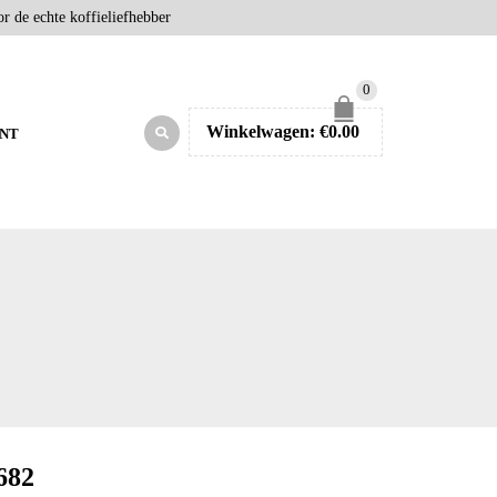
r de echte koffieliefhebber
0
Winkelwagen:
€
0.00
NT
682