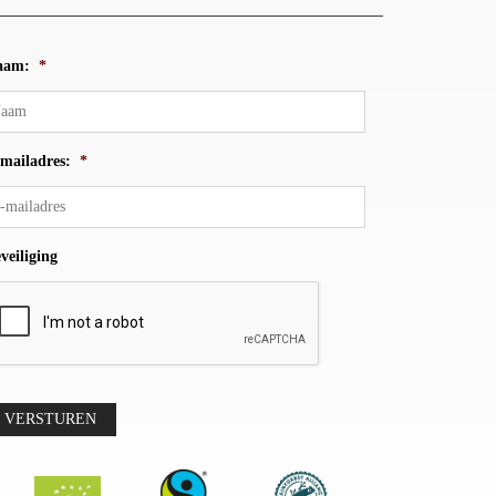
aam:
*
mailadres:
*
veiliging