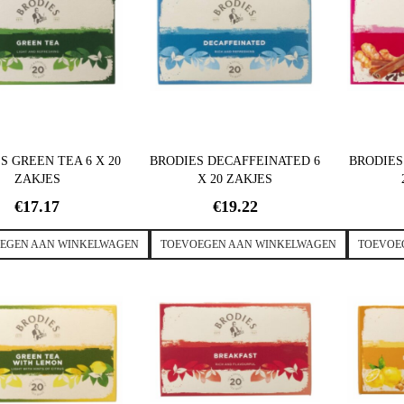
S GREEN TEA 6 X 20
BRODIES DECAFFEINATED 6
BRODIES
ZAKJES
X 20 ZAKJES
€
17.17
€
19.22
EGEN AAN WINKELWAGEN
TOEVOEGEN AAN WINKELWAGEN
TOEVOE