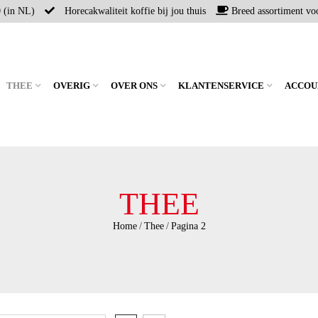
0 (in NL)
Horecakwaliteit koffie bij jou thuis
Breed assortiment voo
THEE
OVERIG
OVER ONS
KLANTENSERVICE
ACCOU
THEE
Home
/
Thee
/
Pagina 2