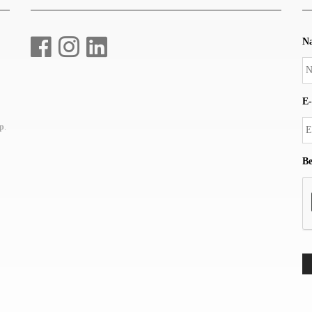
N
E-
up
.
Be