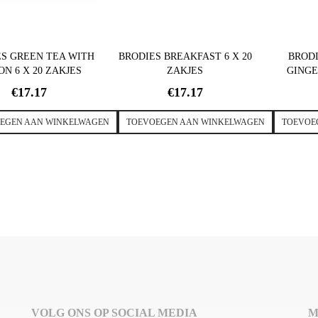
S GREEN TEA WITH
BRODIES BREAKFAST 6 X 20
BROD
N 6 X 20 ZAKJES
ZAKJES
GINGE
€
17.17
€
17.17
EGEN AAN WINKELWAGEN
TOEVOEGEN AAN WINKELWAGEN
TOEVOE
VOLG ONS OP SOCIAL MEDIA
M