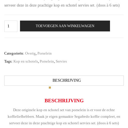
serveer deze in deze prachtige kop en schotel servies set. (doos à 6 sets)
Segafredo
TOEVOEGEN AAN WINKELWAGEN
Koffie/Cappuccino
kop
en
schotel
aantal
Categorieën:
Overig
,
Porselein
Tags:
Kop en schotels
,
Porselein
,
Servies
BESCHRIJVING
BESCHRIJVING
Deze originele kop en schotel set van porselein is er voor de echte
koffieliefhebbers. Maak je eigen gemaakte Segafredo koffie compleet, en
serveer deze in deze prachtige kop en schotel servies set. (doos à 6 sets)