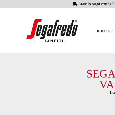
Gratis bezorgd vanaf €5
KOFFIE
SEGA
VA
Ho