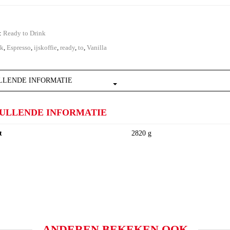
e:
Ready to Drink
nk
,
Espresso
,
ijskoffie
,
ready
,
to
,
Vanilla
LENDE INFORMATIE
ULLENDE INFORMATIE
t
2820 g
ANDEREN BEKEKEN OOK