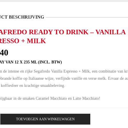
CT BESCHRIJVING
AFREDO READY TO DRINK – VANILLA
RESSO + MILK
.40
Y VAN 12 X 235 ML (INCL. BTW)
n de intense en rijke Segafredo Vanilla Espresso + Milk, een combinatie van kr
brande koffie op Italiaanse wijze, verfijnde vanille en verse melk. Ervaar de a
e koffiesfeer en krachtige smaakbeleving.
rijgbaar in de smaken Caramel Macchiato en Latte Macchiato!
o
TOEVOEGEN AAN WINKELWAGEN