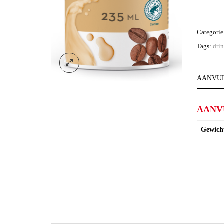
Drink
-
Vanilla
Categori
Espresso
Tags:
dri
+
Milk
aantal
AANVUL
AANV
Gewich