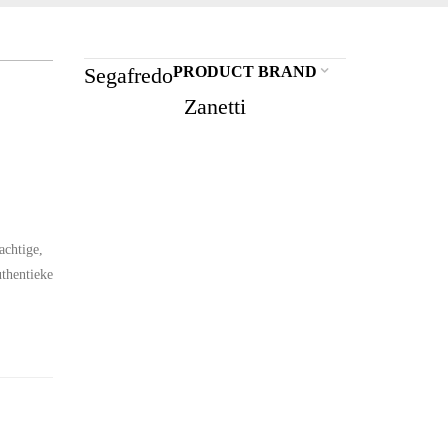
Segafredo
PRODUCT BRAND
Zanetti
achtige,
uthentieke