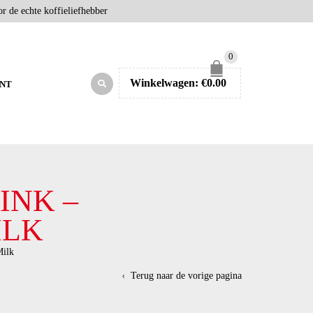
r de echte koffieliefhebber
0
Winkelwagen:
€
0.00
NT
INK –
ILK
Milk
Terug naar de vorige pagina