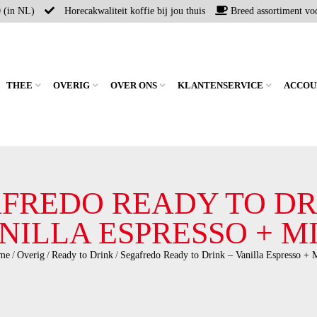
0 (in NL)
Horecakwaliteit koffie bij jou thuis
Breed assortiment voo
THEE
OVERIG
OVER ONS
KLANTENSERVICE
ACCOU
FREDO READY TO DR
NILLA ESPRESSO + M
me
/
Overig
/
Ready to Drink
/
Segafredo Ready to Drink – Vanilla Espresso + 