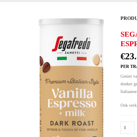
PRODU
SEG
ESP
€
23
PER TRA
Geniet va
donker ge
Italiaans
Ook verk
Segafred
Ready
to