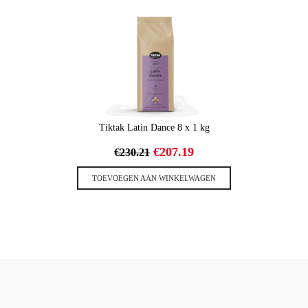
Tiktak Latin Dance 8 x 1 kg
Oorspronkelijke
Huidige
€
207.19
€
230.21
prijs
prijs
was:
is:
TOEVOEGEN AAN WINKELWAGEN
€230.21.
€207.19.