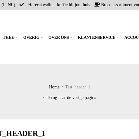
0 (in NL)
Horecakwaliteit koffie bij jou thuis
Breed assortiment voo
THEE
OVERIG
OVER ONS
KLANTENSERVICE
ACCOU
Home
/
Test_header_1
Terug naar de vorige pagina
T_HEADER_1