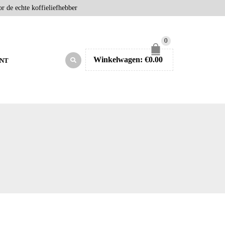
r de echte koffieliefhebber
0
Winkelwagen:
€
0.00
NT