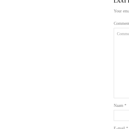
LAAT 
Your emai
Commen
Naam
*
E-mail
*