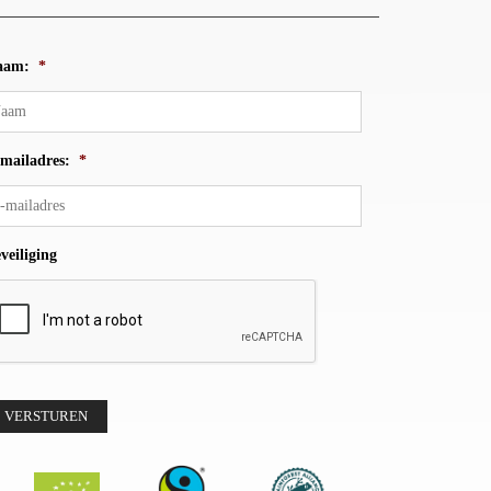
aam:
*
mailadres:
*
veiliging
VERSTUREN