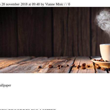
n 28 november 2018 at 09:48
by
Vianne Misic
/
/
0
allpaper