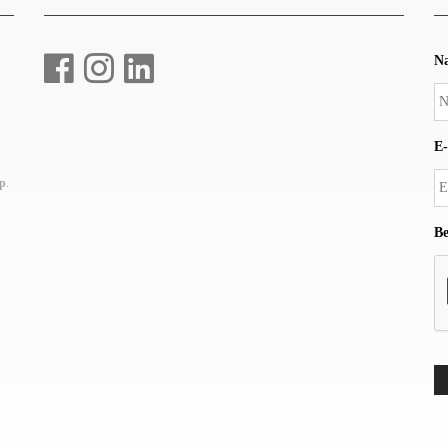
N
E-
up
.
Be