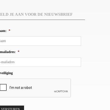
ELD JE AAN VOOR DE NIEUWSBRIEF
aam:
*
mailadres:
*
veiliging
VERSTUREN