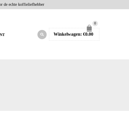
r de echte koffieliefhebber
0
Winkelwagen:
€
0.00
NT