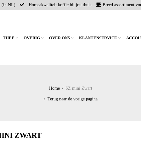
0 (in NL)
Horecakwaliteit koffie bij jou thuis
Breed assortiment voo
THEE
OVERIG
OVER ONS
KLANTENSERVICE
ACCOU
Home
/
SZ mini Zwart
Terug naar de vorige pagina
MINI ZWART