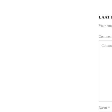
LAAT 
Your emai
Commen
Naam
*