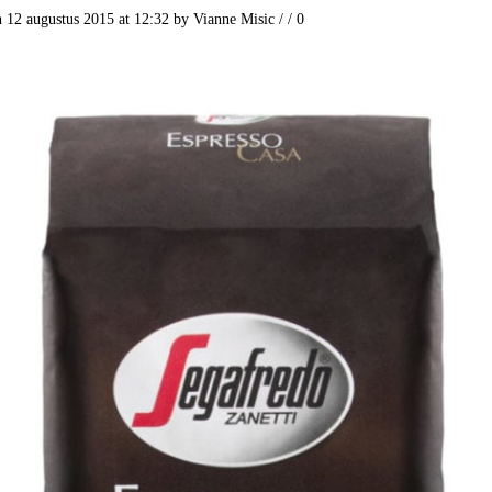
n 12 augustus 2015 at 12:32
by
Vianne Misic
/
/
0