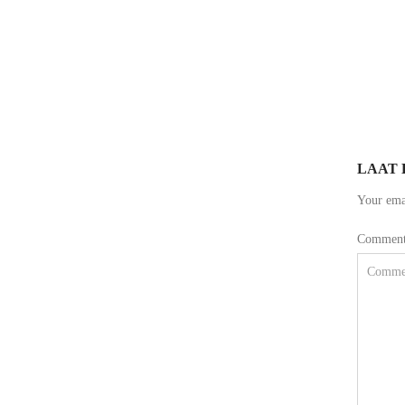
LAAT 
Your emai
Commen