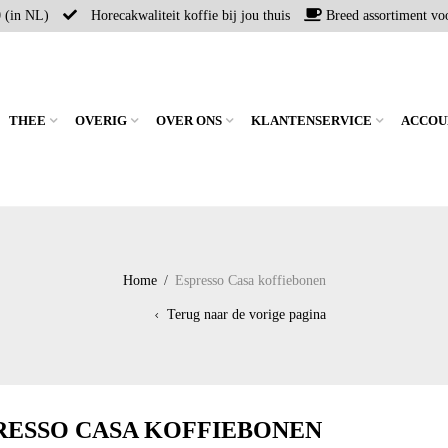
0 (in NL)
Horecakwaliteit koffie bij jou thuis
Breed assortiment voo
THEE
OVERIG
OVER ONS
KLANTENSERVICE
ACCOU
Home
/
Espresso Casa koffiebonen
Terug naar de vorige pagina
RESSO CASA KOFFIEBONEN