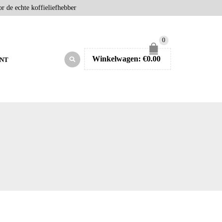
r de echte koffieliefhebber
0
Winkelwagen:
€
0.00
NT