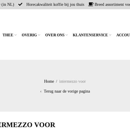
0 (in NL)
Horecakwaliteit koffie bij jou thuis
Breed assortiment voo
THEE
OVERIG
OVER ONS
KLANTENSERVICE
ACCOU
Home
/
intermezzo voor
Terug naar de vorige pagina
ERMEZZO VOOR