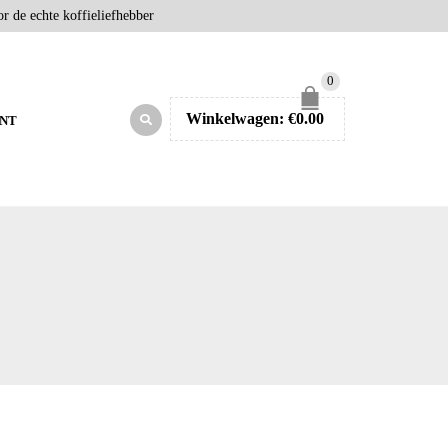
r de echte koffieliefhebber
0
Winkelwagen:
€
0.00
NT