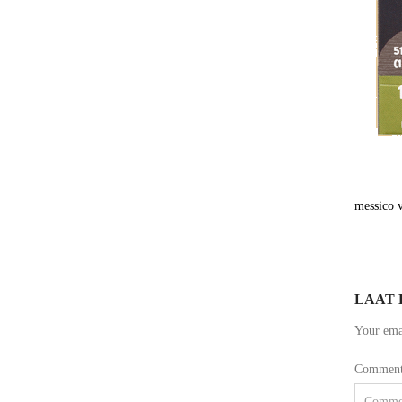
messico 
LAAT 
Your emai
Commen