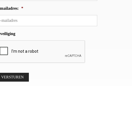
mailadres:
*
veiliging
VERSTUREN