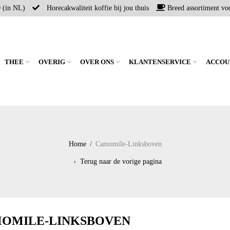
0 (in NL)
Horecakwaliteit koffie bij jou thuis
Breed assortiment voo
THEE
OVERIG
OVER ONS
KLANTENSERVICE
ACCOU
Home
/
Camomile-Linksboven
Terug naar de vorige pagina
OMILE-LINKSBOVEN