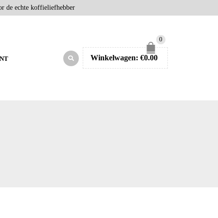
r de echte koffieliefhebber
0
Winkelwagen:
€
0.00
NT