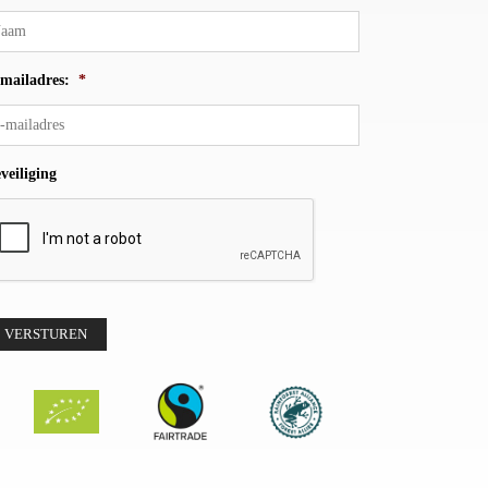
mailadres:
*
veiliging
VERSTUREN